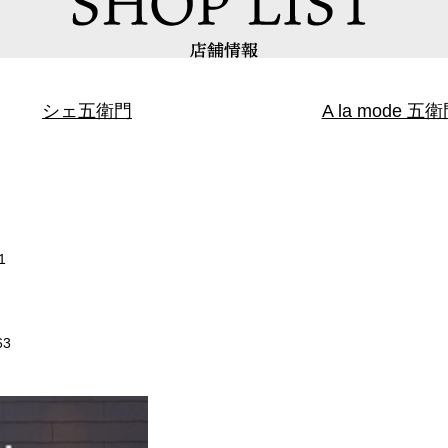
シェ五衛門
A la mode 五
1
63