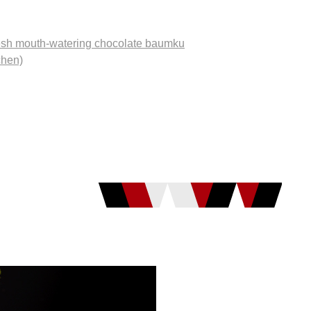
th-watering chocolate baumku
chen)