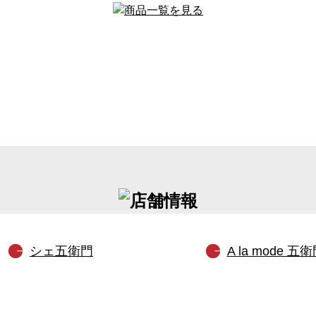
シェ五衛門
A la mode 五